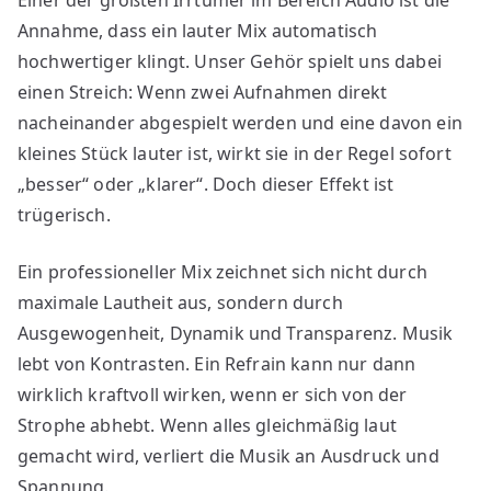
Einer der größten Irrtümer im Bereich Audio ist die
Mythen
Annahme, dass ein lauter Mix automatisch
entlarvt
–
hochwertiger klingt. Unser Gehör spielt uns dabei
Lauter
einen Streich: Wenn zwei Aufnahmen direkt
ist
nacheinander abgespielt werden und eine davon ein
nicht
kleines Stück lauter ist, wirkt sie in der Regel sofort
gleich
„besser“ oder „klarer“. Doch dieser Effekt ist
besser
trügerisch.
Ein professioneller Mix zeichnet sich nicht durch
maximale Lautheit aus, sondern durch
Ausgewogenheit, Dynamik und Transparenz. Musik
lebt von Kontrasten. Ein Refrain kann nur dann
wirklich kraftvoll wirken, wenn er sich von der
Strophe abhebt. Wenn alles gleichmäßig laut
gemacht wird, verliert die Musik an Ausdruck und
Spannung.