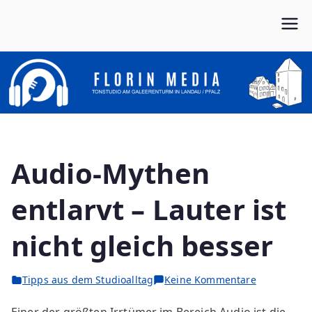
Zum
Inhalt
Von Anfang bis Ende dein Partner im Musikbusiness
FLORIN MEDIA
springen
Audio-Mythen
entlarvt – Lauter ist
nicht gleich besser
zu
Tipps aus dem Studioalltag
Keine Kommentare
Audio-