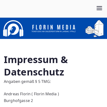
Zum
Inhalt
Von Anfang bis Ende dein Partner im Musikbusiness
FLORIN MEDIA
springen
Impressum &
Datenschutz
Angaben gemäß § 5 TMG:
Andreas Florin ( Florin Media )
Burghofgasse 2