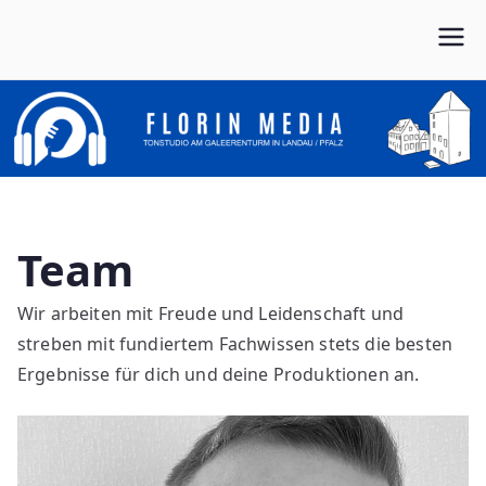
Zum
Inhalt
Von Anfang bis Ende dein Partner im Musikbusiness
FLORIN MEDIA
springen
Team
Wir arbeiten mit Freude und Leidenschaft und
streben mit fundiertem Fachwissen stets die besten
Ergebnisse für dich und deine Produktionen an.