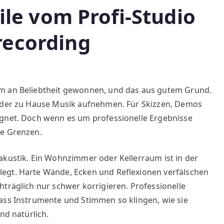
ile vom Profi-Studio
ecording
u
ie
rm an Beliebtheit gewonnen, und das aus gutem Grund.
rößten
jeder zu Hause Musik aufnehmen. Für Skizzen, Demos
orteile
om
ignet. Doch wenn es um professionelle Ergebnisse
rofi-
ne Grenzen.
tudio
egenüber
akustik. Ein Wohnzimmer oder Kellerraum ist in der
omerecording
egt. Harte Wände, Ecken und Reflexionen verfälschen
hträglich nur schwer korrigieren. Professionelle
ass Instrumente und Stimmen so klingen, wie sie
nd natürlich.