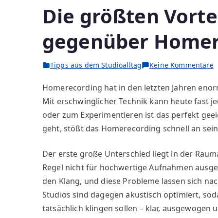
Die größten Vorte
gegenüber Homer
z
Tipps aus dem Studioalltag
Keine Kommentare
D
Homerecording hat in den letzten Jahren eno
g
Mit erschwinglicher Technik kann heute fast 
V
v
oder zum Experimentieren ist das perfekt gee
P
geht, stößt das Homerecording schnell an sei
S
g
Der erste große Unterschied liegt in der Raum
H
Regel nicht für hochwertige Aufnahmen ausgel
den Klang, und diese Probleme lassen sich nac
Studios sind dagegen akustisch optimiert, sod
tatsächlich klingen sollen – klar, ausgewogen u