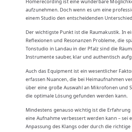
Homerecording ist eine wunderbare Möglichke
–
aufzunehmen. Doch wenn es um eine profession
So
einem Studio den entscheidenden Unterschied
läuft
eine
Der wichtigste Punkt ist die Raumakustik. In
Session
bei
Reflexionen und Resonanzen Probleme, die spät
uns
Tonstudio in Landau in der Pfalz sind die Räu
ab
Instrumente sauber, klar und authentisch a
Auch das Equipment ist ein wesentlicher Fakt
erfassen Nuancen, die bei Heimaufnahmen verl
über eine große Auswahl an Mikrofonen und S
die optimale Lösung gefunden werden kann.
Mindestens genauso wichtig ist die Erfahrung 
eine Aufnahme verbessert werden kann – sei e
Anpassung des Klangs oder durch die richtige