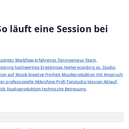
o läuft eine Session bei
izienter Workflow
,
erfahrenes Toningenieur-Team
,
itoring
,
hochwertige Ergebnisse
,
Homerecording vs. Studio
,
ion auf Musik
,
kreative Freiheit
,
Musikproduktion mit Anspruch
ler
,
professionelle Mikrofone
,
Profi-Tonstudio
,
Session-Ablauf
,
tik
,
Studioproduktion
,
technische Betreuung
,