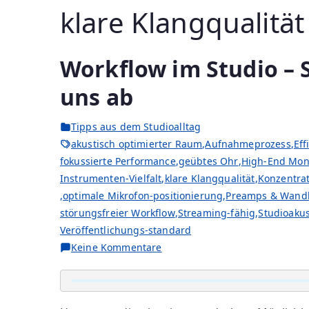
klare Klangqualität
Workflow im Studio – S
uns ab
Tipps aus dem Studioalltag
akustisch optimierter Raum
,
Aufnahmeprozess
,
Eff
fokussierte Performance
,
geübtes Ohr
,
High-End Mon
Instrumenten-Vielfalt
,
klare Klangqualität
,
Konzentrat
,
optimale Mikrofon-positionierung
,
Preamps & Wand
störungsfreier Workflow
,
Streaming-fähig
,
Studioakus
Veröffentlichungs-standard
zu
Keine Kommentare
Workflow
im
Studio