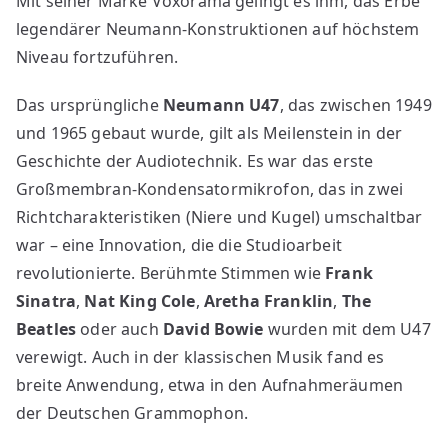
Mit seiner Marke Voxorama gelingt es ihm, das Erbe
legendärer Neumann-Konstruktionen auf höchstem
Niveau fortzuführen.
Das ursprüngliche
Neumann U47
, das zwischen 1949
und 1965 gebaut wurde, gilt als Meilenstein in der
Geschichte der Audiotechnik. Es war das erste
Großmembran-Kondensatormikrofon, das in zwei
Richtcharakteristiken (Niere und Kugel) umschaltbar
war – eine Innovation, die die Studioarbeit
revolutionierte. Berühmte Stimmen wie
Frank
Sinatra
,
Nat King Cole
,
Aretha Franklin
,
The
Beatles
oder auch
David Bowie
wurden mit dem U47
verewigt. Auch in der klassischen Musik fand es
breite Anwendung, etwa in den Aufnahmeräumen
der Deutschen Grammophon.