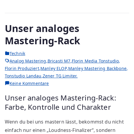
Unser analoges
Mastering-Rack
Technik
Analog Mastering
,
Bricasti M7
,
Florin Media Tonstudio
,
Florin Produziert
,
Manley ELOP
,
Manley Mastering Backbone
,
Tonstudio Landau
,
Zener TG Limiter.
zu
Keine Kommentare
Unser
Unser analoges Mastering-Rack:
analoges
Farbe, Kontrolle und Charakter
Mastering-
Rack
Wenn du bei uns mastern lässt, bekommst du nicht
einfach nur einen „Loudness-Finalizer“, sondern