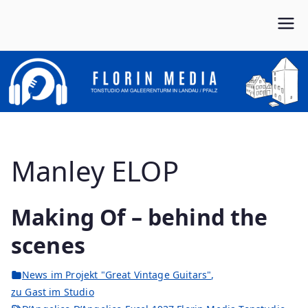
Zum
Inhalt
Von Anfang bis Ende dein Partner im Musikbusiness
FLORIN MEDIA
springen
Manley ELOP
Making Of – behind the
scenes
News im Projekt "Great Vintage Guitars"
,
zu Gast im Studio