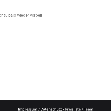
hau bald wieder vorbei!
Impressum / Datenschutz
/
Preisliste
/
Team