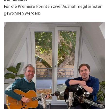
Of
Für die Premiere konnten zwei Ausnahmegitarristen
–
behind
gewonnen werden:
the
scenes