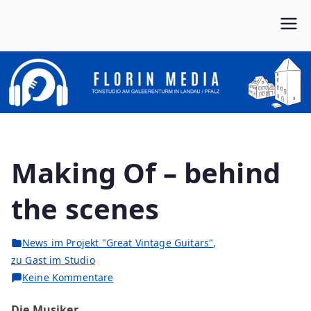
Zum
Inhalt
Von Anfang bis Ende dein Partner im Musikbusiness
FLORIN MEDIA
springen
Making Of – behind
the scenes
News im Projekt "Great Vintage Guitars"
,
zu Gast im Studio
zu
Keine Kommentare
Making
Die Musiker