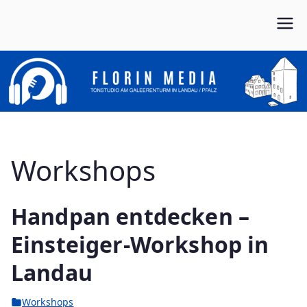
Zum
Inhalt
Von Anfang bis Ende dein Partner im Musikbusiness
FLORIN MEDIA
springen
Workshops
Handpan entdecken –
Einsteiger-Workshop in
Landau
Workshops