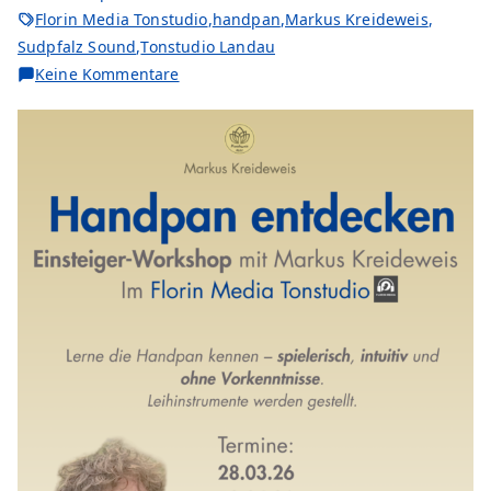
Florin Media Tonstudio
,
handpan
,
Markus Kreideweis
,
Sudpfalz Sound
,
Tonstudio Landau
zu
Keine Kommentare
Handpan
entdecken
–
Einsteiger-
Workshop
in
Landau