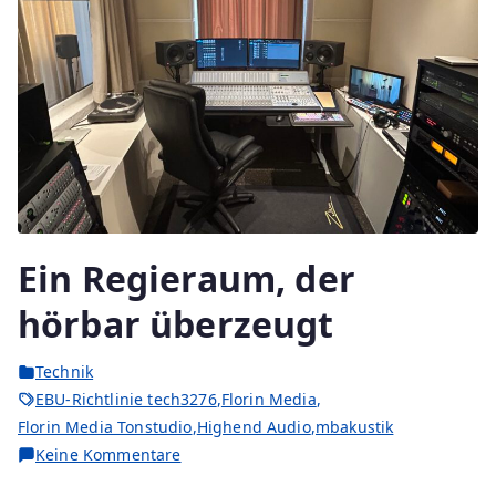
Ein Regieraum, der
hörbar überzeugt
Technik
EBU-Richtlinie tech3276
,
Florin Media
,
Florin Media Tonstudio
,
Highend Audio
,
mbakustik
zu
Keine Kommentare
Ein