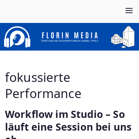
Zum
Inhalt
Von Anfang bis Ende dein Partner im Musikbusiness
FLORIN MEDIA
springen
fokussierte
Performance
Workflow im Studio – So
läuft eine Session bei uns