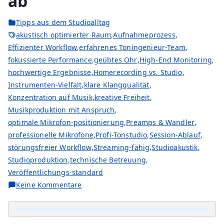
ab
Tipps aus dem Studioalltag
akustisch optimierter Raum
,
Aufnahmeprozess
,
Effizienter Workflow
,
erfahrenes Toningenieur-Team
,
fokussierte Performance
,
geübtes Ohr
,
High-End Monitoring
,
hochwertige Ergebnisse
,
Homerecording vs. Studio
,
Instrumenten-Vielfalt
,
klare Klangqualität
,
Konzentration auf Musik
,
kreative Freiheit
,
Musikproduktion mit Anspruch
,
optimale Mikrofon-positionierung
,
Preamps & Wandler
,
professionelle Mikrofone
,
Profi-Tonstudio
,
Session-Ablauf
,
störungsfreier Workflow
,
Streaming-fähig
,
Studioakustik
,
Studioproduktion
,
technische Betreuung
,
Veröffentlichungs-standard
zu
Keine Kommentare
Workflow
im
Studio