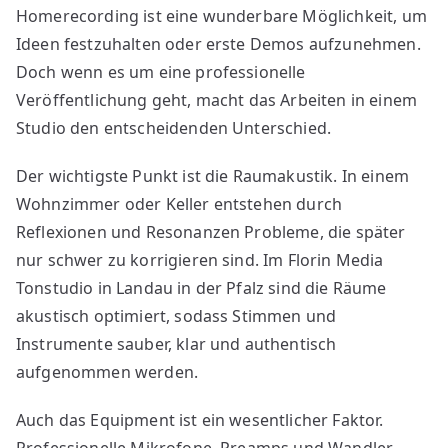
Homerecording ist eine wunderbare Möglichkeit, um
–
Ideen festzuhalten oder erste Demos aufzunehmen.
So
Doch wenn es um eine professionelle
läuft
eine
Veröffentlichung geht, macht das Arbeiten in einem
Session
Studio den entscheidenden Unterschied.
bei
uns
Der wichtigste Punkt ist die Raumakustik. In einem
ab
Wohnzimmer oder Keller entstehen durch
Reflexionen und Resonanzen Probleme, die später
nur schwer zu korrigieren sind. Im Florin Media
Tonstudio in Landau in der Pfalz sind die Räume
akustisch optimiert, sodass Stimmen und
Instrumente sauber, klar und authentisch
aufgenommen werden.
Auch das Equipment ist ein wesentlicher Faktor.
Professionelle Mikrofone, Preamps und Wandler