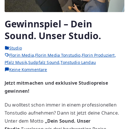
Gewinnspiel – Dein
Sound. Unser Studio.
Studio
Florin Media
,
Florin Media Tonstudio
,
Florin Produziert
,
Pfalz Musik
,
Sudpfalz Sound
,
Tonstudio Landau
Keine Kommentare
Jetzt mitmachen und exklusive Studiopreise
gewinnen!
Du wolltest schon immer in einem professionellen
Tonstudio aufnehmen? Dann ist jetzt deine Chance.
Unter dem Motto
„Dein Sound. Unser
Studio.“
verlosen wir drei hochwertige Preise –