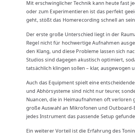
Mit erschwinglicher Technik kann heute fast 
Vorteile
vom
oder zum Experimentieren ist das perfekt gee
Profi-
geht, stößt das Homerecording schnell an sei
Studio
gegenüber
Der erste große Unterschied liegt in der Raum
Homerecording
Regel nicht für hochwertige Aufnahmen ausgel
den Klang, und diese Probleme lassen sich nac
Studios sind dagegen akustisch optimiert, sod
tatsächlich klingen sollen – klar, ausgewogen u
Auch das Equipment spielt eine entscheidende
und Abhörsysteme sind nicht nur teurer, sonde
Nuancen, die in Heimaufnahmen oft verloren g
große Auswahl an Mikrofonen und Outboard-Eq
jedes Instrument das passende Setup gefund
Ein weiterer Vorteil ist die Erfahrung des Toni