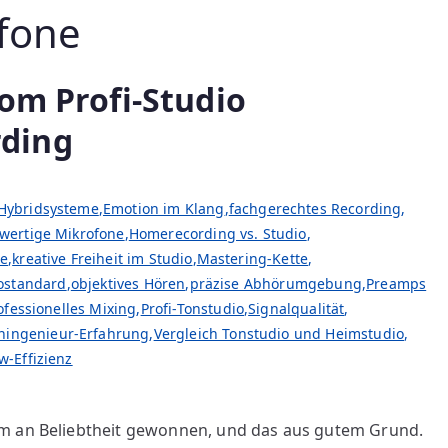
fone
om Profi-Studio
ding
 Hybridsysteme
,
Emotion im Klang
,
fachgerechtes Recording
,
wertige Mikrofone
,
Homerecording vs. Studio
,
ce
,
kreative Freiheit im Studio
,
Mastering-Kette
,
ostandard
,
objektives Hören
,
präzise Abhörumgebung
,
Preamps
ofessionelles Mixing
,
Profi-Tonstudio
,
Signalqualität
,
ningenieur-Erfahrung
,
Vergleich Tonstudio und Heimstudio
,
w-Effizienz
rm an Beliebtheit gewonnen, und das aus gutem Grund.