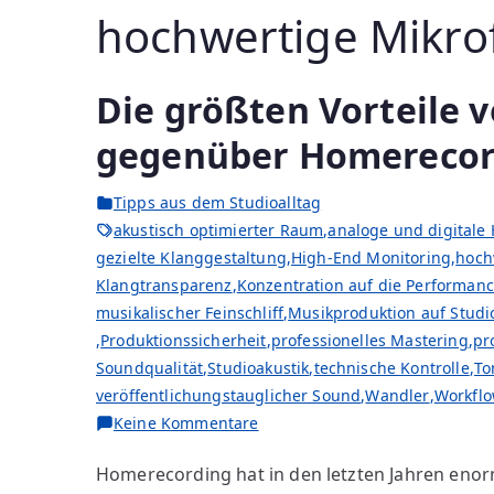
hochwertige Mikro
Die größten Vorteile v
gegenüber Homerecor
Tipps aus dem Studioalltag
akustisch optimierter Raum
,
analoge und digitale
gezielte Klanggestaltung
,
High-End Monitoring
,
hoch
Klangtransparenz
,
Konzentration auf die Performan
musikalischer Feinschliff
,
Musikproduktion auf Studi
,
Produktionssicherheit
,
professionelles Mastering
,
pr
Soundqualität
,
Studioakustik
,
technische Kontrolle
,
To
veröffentlichungstauglicher Sound
,
Wandler
,
Workflo
zu
Keine Kommentare
Die
Homerecording hat in den letzten Jahren eno
größten