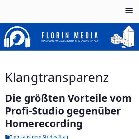
Zum
Inhalt
Von Anfang bis Ende dein Partner im Musikbusiness
FLORIN MEDIA
springen
Klangtransparenz
Die größten Vorteile vom
Profi-Studio gegenüber
Homerecording
Tipps aus dem Studioalltag