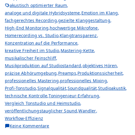
akustisch optimierter Raum
,
analoge und digitale Hybridsysteme
,
Emotion im Klang
,
fachgerechtes Recording
,
gezielte Klanggestaltung
,
High-End Monitoring
,
hochwertige Mikrofone
,
Homerecording vs. Studio
,
Klangtransparenz
,
Konzentration auf die Performance
,
kreative Freiheit im Studio
,
Mastering-Kette
,
musikalischer Feinschliff
,
Musikproduktion auf Studiostandard
,
objektives Hören
,
präzise Abhörumgebung
,
Preamps
,
Produktionssicherheit
,
professionelles Mastering
,
professionelles Mixing
,
Profi-Tonstudio
,
Signalqualität
,
Soundqualität
,
Studioakustik
,
technische Kontrolle
,
Toningenieur-Erfahrung
,
Vergleich Tonstudio und Heimstudio
,
veröffentlichungstauglicher Sound
,
Wandler
,
Workflow-Effizienz
zu
Keine Kommentare
Die