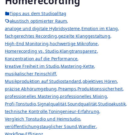
Homerecording
Tipps aus dem Studioalltag
akustisch optimierter Raum
,
analoge und digitale Hybridsysteme
,
Emotion im Klang
,
fachgerechtes Recording
,
gezielte Klanggestaltung
,
High-End Monitoring
,
hochwertige Mikrofone
,
Homerecording vs. Studio
,
Klangtransparenz
,
Konzentration auf die Performance
,
kreative Freiheit im Studio
,
Mastering-Kette
,
musikalischer Feinschliff
,
Musikproduktion auf Studiostandard
,
objektives Hören
,
präzise Abhörumgebung
,
Preamps
,
Produktionssicherheit
,
professionelles Mastering
,
professionelles Mixing
,
Profi-Tonstudio
,
Signalqualität
,
Soundqualität
,
Studioakustik
,
technische Kontrolle
,
Toningenieur-Erfahrung
,
Vergleich Tonstudio und Heimstudio
,
veröffentlichungstauglicher Sound
,
Wandler
,
Workflow-Effizienz