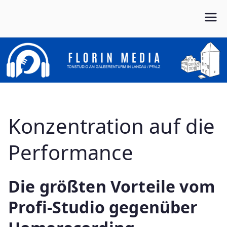
Zum
Inhalt
Von Anfang bis Ende dein Partner im Musikbusiness
FLORIN MEDIA
springen
Konzentration auf die
Performance
Die größten Vorteile vom
Profi-Studio gegenüber