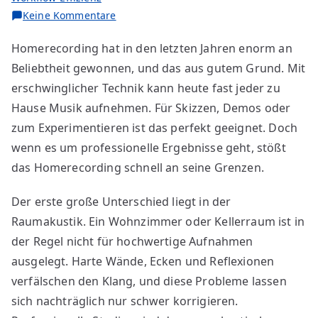
zu
Keine Kommentare
Die
Homerecording hat in den letzten Jahren enorm an
größten
Beliebtheit gewonnen, und das aus gutem Grund. Mit
Vorteile
vom
erschwinglicher Technik kann heute fast jeder zu
Profi-
Hause Musik aufnehmen. Für Skizzen, Demos oder
Studio
zum Experimentieren ist das perfekt geeignet. Doch
gegenüber
wenn es um professionelle Ergebnisse geht, stößt
Homerecording
das Homerecording schnell an seine Grenzen.
Der erste große Unterschied liegt in der
Raumakustik. Ein Wohnzimmer oder Kellerraum ist in
der Regel nicht für hochwertige Aufnahmen
ausgelegt. Harte Wände, Ecken und Reflexionen
verfälschen den Klang, und diese Probleme lassen
sich nachträglich nur schwer korrigieren.