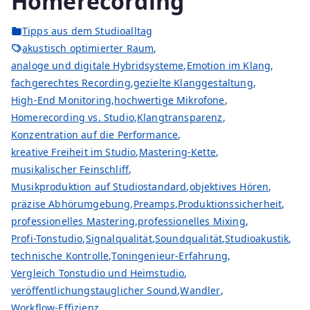
Homerecording
Tipps aus dem Studioalltag
akustisch optimierter Raum
,
analoge und digitale Hybridsysteme
,
Emotion im Klang
,
fachgerechtes Recording
,
gezielte Klanggestaltung
,
High-End Monitoring
,
hochwertige Mikrofone
,
Homerecording vs. Studio
,
Klangtransparenz
,
Konzentration auf die Performance
,
kreative Freiheit im Studio
,
Mastering-Kette
,
musikalischer Feinschliff
,
Musikproduktion auf Studiostandard
,
objektives Hören
,
präzise Abhörumgebung
,
Preamps
,
Produktionssicherheit
,
professionelles Mastering
,
professionelles Mixing
,
Profi-Tonstudio
,
Signalqualität
,
Soundqualität
,
Studioakustik
,
technische Kontrolle
,
Toningenieur-Erfahrung
,
Vergleich Tonstudio und Heimstudio
,
veröffentlichungstauglicher Sound
,
Wandler
,
Workflow-Effizienz