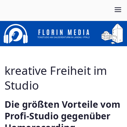
Zum
Inhalt
Von Anfang bis Ende dein Partner im Musikbusiness
FLORIN MEDIA
springen
kreative Freiheit im
Studio
Die größten Vorteile vom
Profi-Studio gegenüber