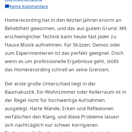
zu
Keine Kommentare
Die
Homerecording hat in den letzten Jahren enorm an
größten
Beliebtheit gewonnen, und das aus gutem Grund. Mit
Vorteile
vom
erschwinglicher Technik kann heute fast jeder zu
Profi-
Hause Musik aufnehmen. Für Skizzen, Demos oder
Studio
zum Experimentieren ist das perfekt geeignet. Doch
gegenüber
wenn es um professionelle Ergebnisse geht, stößt
Homerecording
das Homerecording schnell an seine Grenzen.
Der erste große Unterschied liegt in der
Raumakustik. Ein Wohnzimmer oder Kellerraum ist in
der Regel nicht für hochwertige Aufnahmen
ausgelegt. Harte Wände, Ecken und Reflexionen
verfälschen den Klang, und diese Probleme lassen
sich nachträglich nur schwer korrigieren.