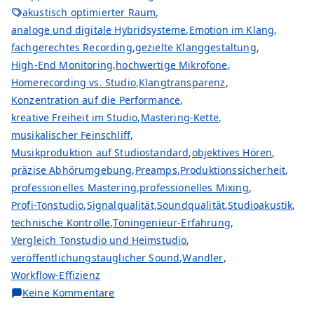
akustisch optimierter Raum
,
analoge und digitale Hybridsysteme
,
Emotion im Klang
,
fachgerechtes Recording
,
gezielte Klanggestaltung
,
High-End Monitoring
,
hochwertige Mikrofone
,
Homerecording vs. Studio
,
Klangtransparenz
,
Konzentration auf die Performance
,
kreative Freiheit im Studio
,
Mastering-Kette
,
musikalischer Feinschliff
,
Musikproduktion auf Studiostandard
,
objektives Hören
,
präzise Abhörumgebung
,
Preamps
,
Produktionssicherheit
,
professionelles Mastering
,
professionelles Mixing
,
Profi-Tonstudio
,
Signalqualität
,
Soundqualität
,
Studioakustik
,
technische Kontrolle
,
Toningenieur-Erfahrung
,
Vergleich Tonstudio und Heimstudio
,
veröffentlichungstauglicher Sound
,
Wandler
,
Workflow-Effizienz
zu
Keine Kommentare
Die