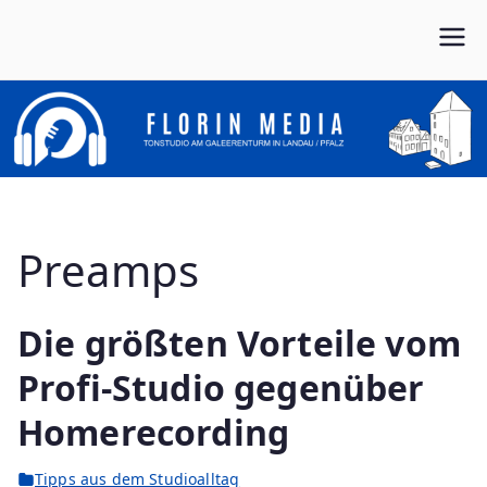
Zum
Inhalt
Von Anfang bis Ende dein Partner im Musikbusiness
FLORIN MEDIA
springen
Preamps
Die größten Vorteile vom
Profi-Studio gegenüber
Homerecording
Tipps aus dem Studioalltag